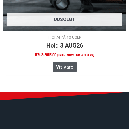
UDSOLGT
I FORM PÅ 10 UGER
Hold 3 AUG26
kr.
3.995,00
(Inkl. moms
kr.
4.993,75
)
Vis vare