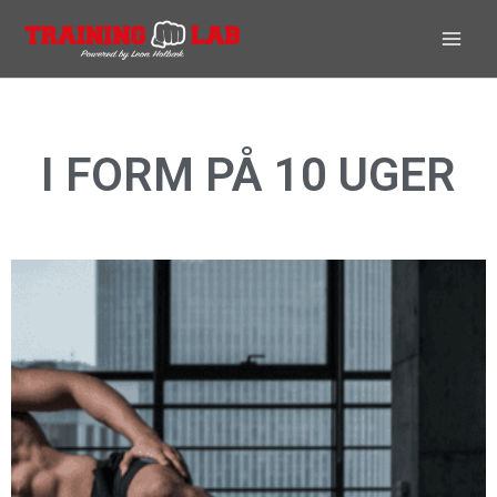
Gå
til
indholdet
I FORM PÅ 10 UGER