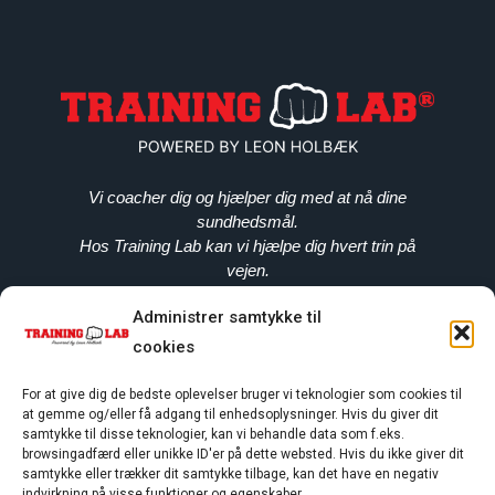
Vi coacher dig og hjælper dig med at nå dine
sundhedsmål.
Hos Training Lab kan vi hjælpe dig hvert trin på
vejen.
Administrer samtykke til
cookies
+45 50 72 32 33
leon@traininglab-kolding.dk
For at give dig de bedste oplevelser bruger vi teknologier som cookies til
at gemme og/eller få adgang til enhedsoplysninger. Hvis du giver dit
Smedegade 6 6000 Kolding
samtykke til disse teknologier, kan vi behandle data som f.eks.
CVR: 36978562
browsingadfærd eller unikke ID'er på dette websted. Hvis du ikke giver dit
samtykke eller trækker dit samtykke tilbage, kan det have en negativ
indvirkning på visse funktioner og egenskaber.