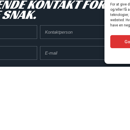
ENDE KONTAKT FORMUL
For at give 
 SNAK.
og/eller få 
teknologier,
websted. Hvi
have en nega
Kontaktperson
Go
E-
mail
By