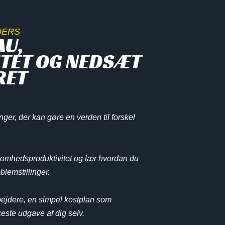
DERS
AU,
TET OG NEDSÆT
RET
ger, der kan gøre en verden til forskel
somhedsproduktivitet og lær hvordan du
lemstillinger.
rbejdere, en simpel kostplan som
keste udgave af dig selv.