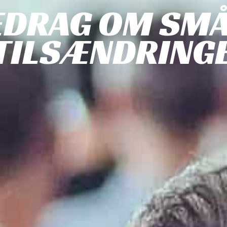
EDRAG OM SM
TILSÆNDRING