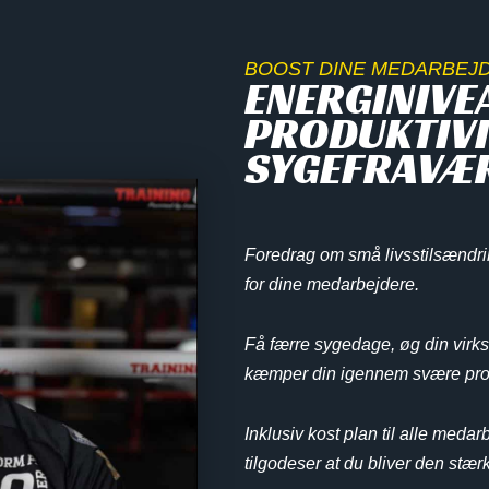
BOOST DINE MEDARBEJ
ENERGINIVE
PRODUKTIVI
SYGEFRAVÆ
Foredrag om små livsstilsændrin
for dine medarbejdere.
Få færre sygedage, øg din virk
kæmper din igennem svære prob
Inklusiv kost plan til alle meda
tilgodeser at du bliver den stær