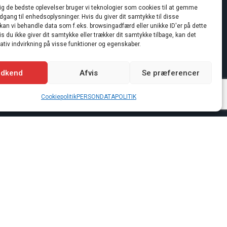
AR OG FÅ
dig de bedste oplevelser bruger vi teknologier som cookies til at gemme
adgang til enhedsoplysninger. Hvis du giver dit samtykke til disse
 kan vi behandle data som f.eks. browsingadfærd eller unikke ID'er på dette
s du ikke giver dit samtykke eller trækker dit samtykke tilbage, kan det
tiv indvirkning på visse funktioner og egenskaber.
dkend
Afvis
Se præferencer
Cookiepolitik
PERSONDATAPOLITIK