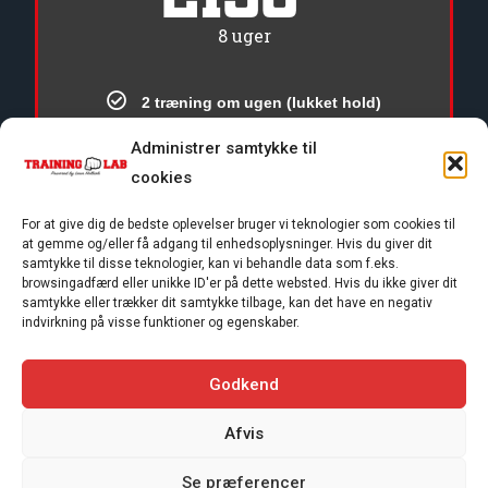
8 uger
2 træning om ugen (lukket hold)
Administrer samtykke til
Personlig Rådgivning
cookies
Ingen binding
For at give dig de bedste oplevelser bruger vi teknologier som cookies til
at gemme og/eller få adgang til enhedsoplysninger. Hvis du giver dit
samtykke til disse teknologier, kan vi behandle data som f.eks.
Ingen oprettelsesgebyr
browsingadfærd eller unikke ID'er på dette websted. Hvis du ikke giver dit
samtykke eller trækker dit samtykke tilbage, kan det have en negativ
Trænere: Dennis & Leon Holbæk
indvirkning på visse funktioner og egenskaber.
Godkend
Afvis
KØB NU
Se præferencer